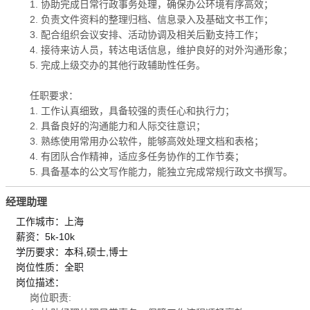
1. 协助完成日常行政事务处理，确保办公环境有序高效；
2. 负责文件资料的整理归档、信息录入及基础文书工作；
3. 配合组织会议安排、活动协调及相关后勤支持工作；
4. 接待来访人员，转达电话信息，维护良好的对外沟通形象；
5. 完成上级交办的其他行政辅助性任务。
任职要求：
1. 工作认真细致，具备较强的责任心和执行力；
2. 具备良好的沟通能力和人际交往意识；
3. 熟练使用常用办公软件，能够高效处理文档和表格；
4. 有团队合作精神，适应多任务协作的工作节奏；
5. 具备基本的公文写作能力，能独立完成常规行政文书撰写。
经理助理
工作城市：上海
薪资：5k-10k
学历要求：本科,硕士,博士
岗位性质：全职
岗位描述：
岗位职责: