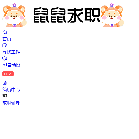
首页
寻找工作
AI自动投
简历中心
求职辅导