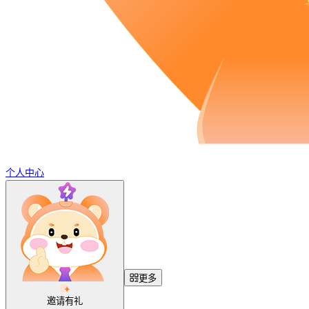
个人中心
更多
邀请有礼