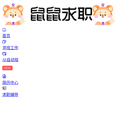
首页
寻找工作
AI自动投
简历中心
求职辅导