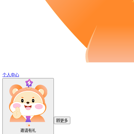
个人中心
更多
邀请有礼