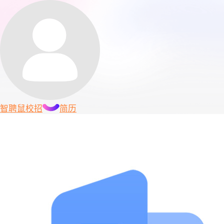
智聘鼠
校招
简历