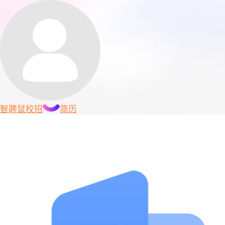
智聘鼠
校招
简历