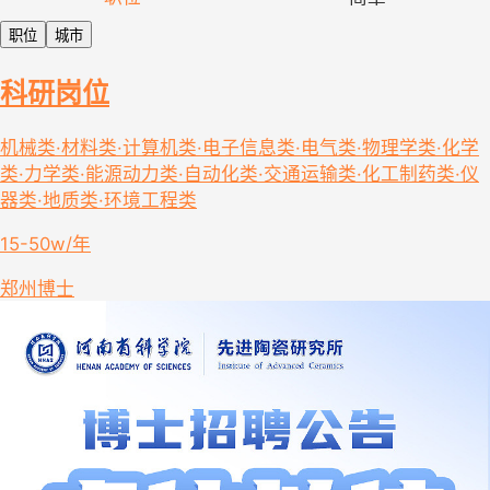
职位
城市
科研岗位
机械类·材料类·计算机类·电子信息类·电气类·物理学类·化学
类·力学类·能源动力类·自动化类·交通运输类·化工制药类·仪
器类·地质类·环境工程类
15-50w/年
郑州
博士