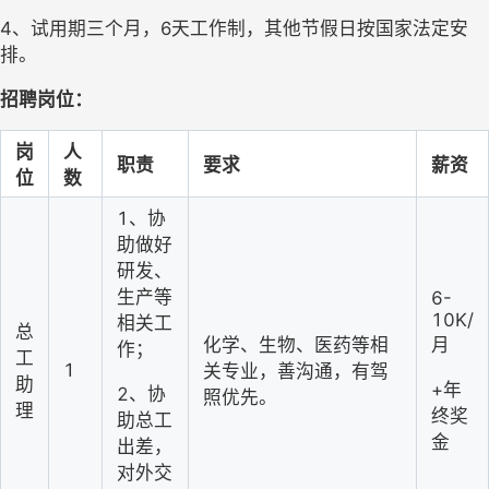
4、
试用期三个月，
6天工作制，其他节假日按国家法定安
排。
招聘
岗位
：
岗
人
职责
要求
薪资
位
数
1、协
助做好
研发、
生产等
6-
10K/
相关工
总
化学、生物、医药等相
月
作；
工
1
关专业
，善沟通，有驾
助
+年
2、协
照优先。
理
终奖
助总工
金
出差，
对外交