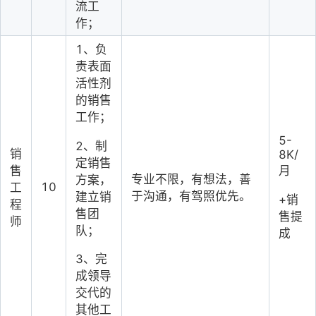
流工
作；
1、负
责表面
活性剂
的销售
工作
；
5-
2、制
销
8K/
定销售
售
月
专业不限，有想法，善
方案，
10
工
于沟通，有驾照优先。
建立销
+销
程
售团
售提
师
队；
成
3、完
成领导
交代的
其他工