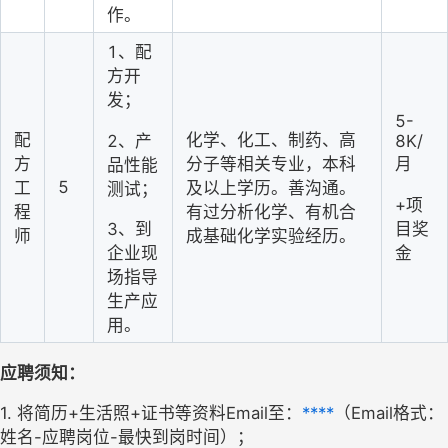
作。
1、配
方开
发；
5-
配
化学、化工、制药、高
2、产
8K/
方
分子等相关专业，本科
月
品性能
5
工
及以上学历。善沟通。
测试；
+项
程
有过分析化学、有机合
目奖
3、到
师
成基础化学实验经历。
金
企业现
场指导
生产应
用
。
应聘须知：
1. 
将简历
+生活照+证书等资料Email至：
****
（
Email格式：
姓名-应聘岗位-最快到岗时间）；