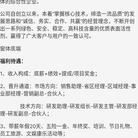
体的综合性企业。
公司
自创立以来，本着
“掌握核心技术，缔造
一流
品质
”的发
展思路和“诚信、务实、合作、共赢”的经营理念，
不断开创
出一系列
绿色、安全、稳定、
高科技含量的优质表面活性
剂，赢得了广大客户与用户的一致认可
。
窗体底端
福利待遇：
1
、
收入构成：
底薪
+
绩效
+
提成
/项目奖金
；
2、晋升通道
：
市场方向：销售助理
-省区经理-区域经理-事
业部经理-营销副总-合伙人
；
技术方向：研发助理
-研发组长-研发主管-研发部经
理-研发副总-合伙人
；
3、
带薪年假
20天、五险一金、年终奖、培训、节日礼物、
员工旅游、文娱康乐活动等；