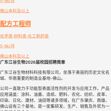
5-8k/月
佛山
本科及以上
配方工程师
化学类·材料类·化工制药类
5-8k/月
佛山
本科及以上
广东
江谷
生物
20
26届
校园招聘简章
广东
江谷生物材料科技
有限公司，
坐落于美丽的历史文化名
城、华南重要的制造业基地
-佛山。
公司一直
致力于功能型
表面活性剂
的开发与应用工作。产品
应用涵盖：涂料、油墨、造纸、肥料、农化、纺织、皮革、
印染、日化、建材、油田等诸多领域，在广东肇庆、南雄、
佛山设有三个基地，是一家集研发、生产、销售及外贸为一