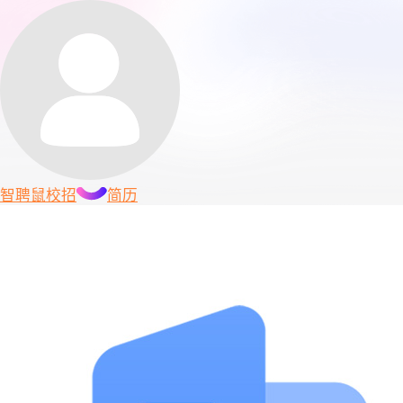
智聘鼠
校招
简历