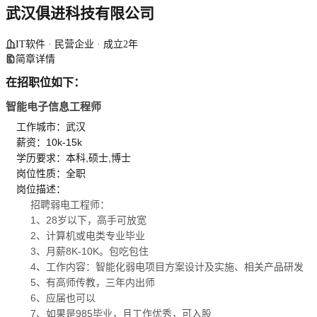
武汉俱进科技有限公司
IT软件 · 民营企业 · 成立2年
简章详情
在招职位如下：
智能电子信息工程师
工作城市：武汉
薪资：10k-15k
学历要求：本科,硕士,博士
岗位性质：全职
岗位描述：
招聘弱电工程师：
1、28岁以下，高手可放宽
2、计算机或电类专业毕业
3、月薪8K-10K。包吃包住
4、工作内容：智能化弱电项目方案设计及实施、相关产品研发
5、有高师传教，三年内出师
6、应届也可以
7、如果是985毕业，且工作优秀，可入股