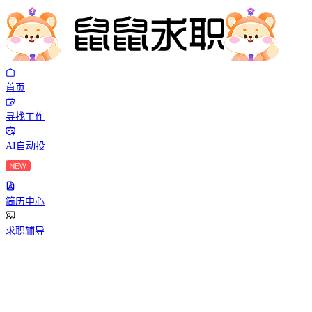
首页
寻找工作
AI自动投
简历中心
求职辅导