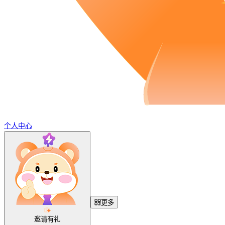
个人中心
更多
邀请有礼