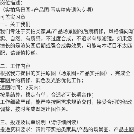
岗位描述：
（实拍场景图+产品图·写实精修调色专项）
可盖实习章
一、关于我们
我们专注于实拍类家具/产品场景图的后期精修，风格偏向写
实、自然、有质感，不过度合成，不追求夸张滤镜。如果您
擅长的是渲染图后期或强合成类效果，可能与本项目不太匹
配，请谨慎投递。
二、工作内容
根据我方提供的实拍原图（场景图+产品实拍图），完成全
套图片的精修、调色及光影优化工作；
返图时间：2天内；
按量结算，稳定有单，合适者可长期合作；
工作细致严谨，能严格按照需求规范交付，接受合理的修改
调整，按时完成既定出图任务。
三、投递及试单说明（请仔细阅读）
投递资料要求：请附带实拍类家具/产品的场景图、产品主图