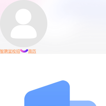
智聘鼠
校招
简历