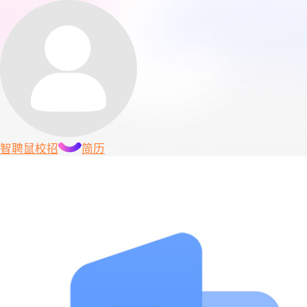
智聘鼠
校招
简历