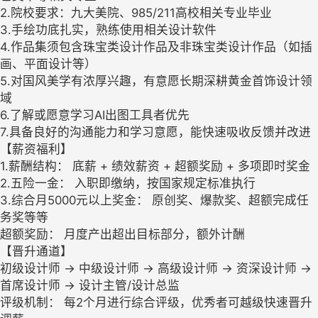
2.院校要求：九大美院、985/211高校相关专业毕业
3.手绘功底扎实，熟练使用相关设计软件
4.作品集须包含珠宝类设计作品及非珠宝类设计作品（如插
画、平面设计等）
5.对国风美学有浓厚兴趣，有意愿长期深耕黄金首饰设计领
域
6.了解或愿意学习AI出图工具者优先
7.具备良好的沟通能力和学习意愿，能快速吸收反馈并改进
【薪资福利】
1.薪酬结构： 底薪 + 绩效薪资 + 超额奖励 + 多项即时奖金
2.五险一金： 入职即缴纳，按国家规定标准执行
3.综合月5000元以上奖金： 原创奖、爆款奖、超额完成任
务奖等等
超额奖励： 月度产出超出目标部分，额外计酬
【晋升通道】
初级设计师 → 中级设计师 → 高级设计师 → 资深设计师 →
首席设计师 → 设计主管/设计总监
评级机制： 每2个月进行综合评级，优秀者可越级快速晋升