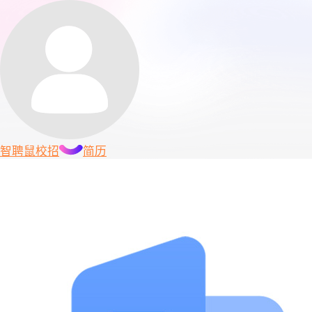
智聘鼠
校招
简历