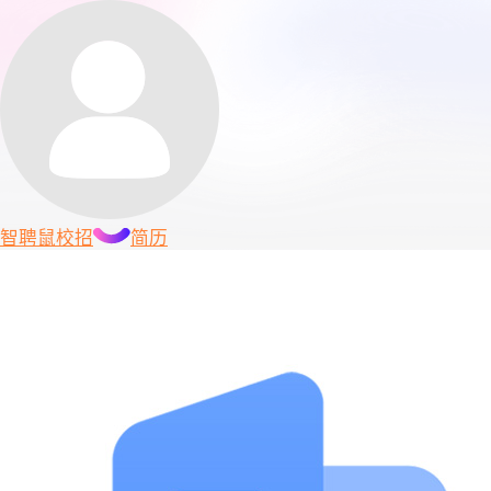
智聘鼠
校招
简历