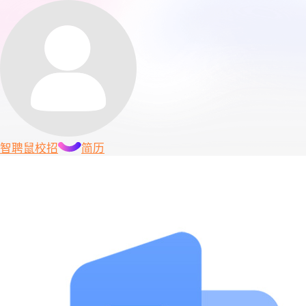
智聘鼠
校招
简历