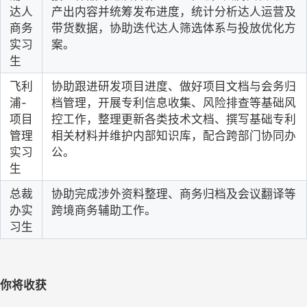
达人
产出内容并统筹发布进度，统计分析达人运营及
商务
带货数据，协助迭代达人筛选体系与投放优化方
实习
案。
生
飞利
协助跟进研发项目进度、做好项目文档与会务归
浦-
档管理，开展专利信息收集、风险排查等基础风
项目
控工作，整理更新各类技术文档、撰写基础专利
管理
相关材料并维护内部知识库，配合跨部门协同办
实习
公。
生
总裁
协助完成涉外资料整理、商务归档及会议翻译等
办实
跨境商务辅助工作。
习生
你将收获