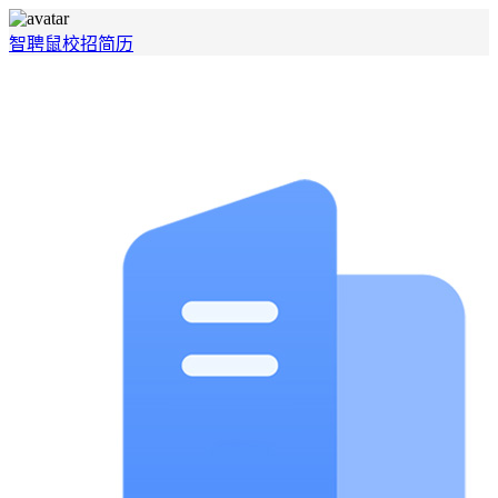
智聘鼠
校招
简历