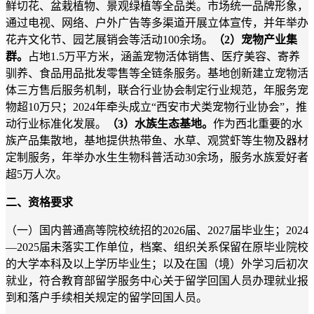
鲜切花、盆栽植物、景观绿植等全品类。市场统一品牌形象，
通过电视、网络、户外广告等多渠道
开展
立体宣传，
并
年举办
花卉文化节、园艺展销会等活动100余场。
（2）宠物产业集
群。
占地1.5万平方米，涵盖宠物活体销售、医疗美容、寄养
驯养、食品用品批发零售等全链条服务。
基地
创新建立宠物活
体三方售后服务机制，联合行业协会制定行业规范，年服务宠
物超10万只
；
2024年牵头成立“西安市犬类宠物行业协会”，推
动行业标准化发展。
（3）水族生态基地。
作为西北重要
的
水
族产品集散地，
基地
提供热带鱼、水草、观赏虾等生物及器材
定制服务，年举办水生生物科普活动30余场，服务水族爱好者
超5万人次。
二、资格要求
（一）国内普通高等院校统招的2026届
、
2027届
毕业生
；
2024
—
2025届未落实工作单位
，
档案、组织关系保留在原毕业院校
的大学本科及以上学历毕业生
；
以及
在国（境）外学习
后
初次
就业
，
符合教育部留学服务中心关于留学回国人员办理就业报
到和落户手续相关规定的留学回国人员。