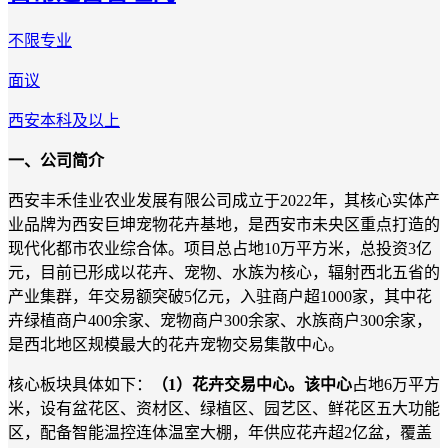
不限专业
面议
西安
本科及以上
一、公司简介
西安丰禾佳业农业发展有限公司成立于2022年，其核心实体产
业品牌为西安巨坤宠物花卉基地，是西安市未央区重点打造的
现代化都市农业综合体。项目总占地10万平方米，总投资3亿
元，目前已形成以花卉、宠物、水族为核心，辐射西北五省的
产业集群，年交易额突破5亿元，入驻商户超1000家，其中花
卉绿植商户400余家、宠物商户300余家、水族商户300余家，
是西北地区规模最大的花卉宠物交易集散中心。
核心板块
具体如下
：
（1）花卉交易中心。
该中心
占地6万平方
米，设有盆花区、资材区、绿植区、园艺区、鲜花区五大功能
区，配备智能温控连体温室大棚，年供应花卉超2亿盆，覆盖