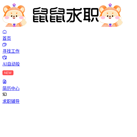
首页
寻找工作
AI自动投
简历中心
求职辅导