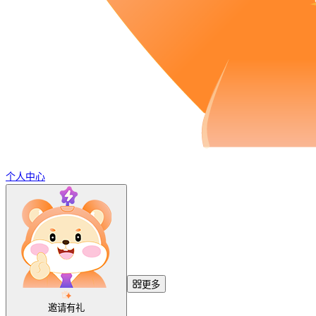
个人中心
更多
邀请有礼