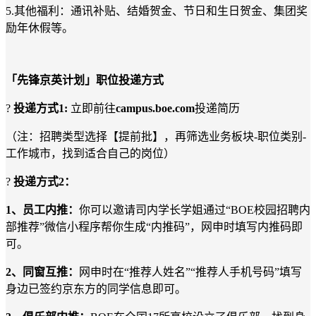
5.其他福利：通讯补贴、结婚贺金、节日和生日贺金、集团奖
励年休假等。
「先锋京英计划」职位投递方式
?
投递方式
1:
立即前往
campus.boe.com
投递简历
（注：招聘类型选择【提前批】，再筛选业务板块
-职位类别-
工作城市，找到适合自己的岗位）
?
投递方式
2：
1、员工内推：
你可以邀请司内学长学姐通过
“BOE校园招聘内
部推荐”微信小程序帮你生成“内推码”，网申时填写内推码即
可。
2、同窗互推：
网申时在
“推荐人姓名”“推荐人手机号码”填写
身边已签约京东方的同学信息即可。