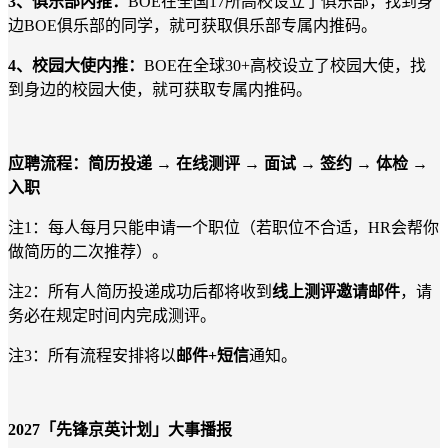
3、俱乐部内推：
BOE在全国17所高校设立了俱乐部，找到身
边BOE俱乐部的同学，就可获取俱乐部专属内推码。
4、校园大使内推：
BOE在全球30+高校设立了校园大使，找
到身边的校园大使，就可获取专属内推码。
应聘流程：
简历投递
→ 在线测评 → 面试 → 签约 → 体检 →
入职
注
1：每人每月只能申请一个职位（若职位不合适，HR会帮你
做简历的二次推荐）。
注
2：所有人简历投递成功后都将收到
线上测评邀请邮件
，请
务必在规定时间内完成测评。
注
3：所有流程安排将以
邮件
+短信
通知。
2027「先锋京英计划」大事播报