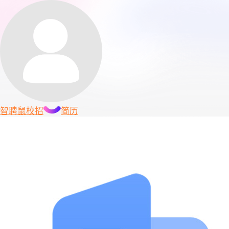
智聘鼠
校招
简历