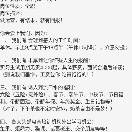
岗位性质：全职
岗位描述：
做运营，有结果，就有回报！
你会爱上我们，因为：
一、 我们有 合理到感人的工作时间：
单休。早上9点至下午18点半（午休1.5小时），介意勿投；
二、 我们有 丰厚到让你怀疑人生的报酬：
实习生试用期无责4000起，具体薪资，面试合适后详谈；
（别说我们画饼，工资包你 吃得饱饱的！）
三、 我们有 诱人到流口水的福利：
六险（五险+意外险）、春节、端午节、中秋节、节日福
利、带薪团建、带薪年假、年终奖金、生日礼物等！
（对了，下午茶也不定时安排，奶茶自由不是梦！）
四、 各大头部电商培训机构外出学习机会：
玺承、炬鼎力、猫课、诸葛老王、交个朋友等等！