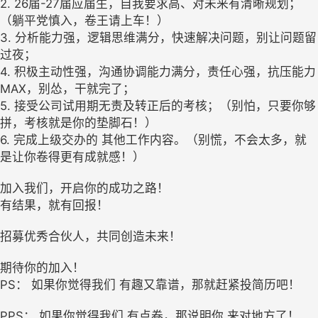
2. 26届-27届应届生，自我要求高、对未来有清晰规划；
（躺平党慎入，卷王请上车！）
3. 分析能力强，逻辑思维满分，快速解决问题，别让问题留
过夜；
4. 积极主动性强，沟通协调能力满分，责任心强，抗压能力
MAX，别怂，干就完了；
5. 接受公司试用期无责及转正后的考核；（别怕，只要你够
拼，考核就是你的垫脚石！）
6. 完成上级交办的 其他工作内容。（别慌，不会太多，就
是让你卷得更有成就感！）
加入我们，开启你的成功之路！
有结果，就有回报！
招募优秀合伙人，共同创造未来！
期待你的加入！
PS： 如果你觉得我们 有趣又靠谱，那就赶紧投简历吧！
PPS： 如果你觉得我们 有点卷，那说明你 来对地方了！