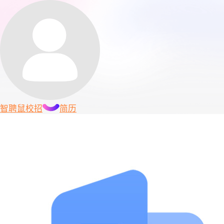
智聘鼠
校招
简历