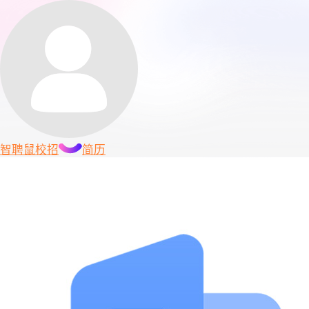
智聘鼠
校招
简历