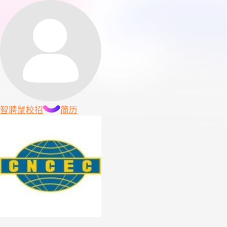
智聘鼠
校招
简历