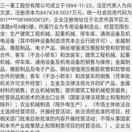
三一重工股份有限公司成立于1994-11-22，法定代表人为向
文波，注册资本为847439.0037万元，统一社会信用代码为
911****0616800612P，企业注册地址位于北京市昌平区北
清路8号6幢5楼，所属行业为专用设备制造业，经营范围包
含：生产建筑工程机械、起重机械、停车库、通用设备及机
电设备（其中特种设备制造须凭本企业行政许可）、金属制
品、橡胶制品、电子产品、钢丝增强液压橡胶软管和软管组
合件、客车（不含小轿车）和改装车；建筑工程机械、起重
机械、停车库、通用设备及机电设备的销售与维修；金属制
品、橡胶制品及电子产品、钢丝增强液压橡胶软管和软管组
合件的销售；客车（不含小轿车）和改装车的销售（凭审批
机关许可文件经营）；五金及法律法规允许的矿产品、金属
材料的销售；农业机械销售；提供建筑工程机械租赁服务；
经营商品和技术的进出口业务（国家法律法规禁止和限制的
除外）；农业机械制造（限外埠生产）。（市场主体依法自
主选择经营项目，开展经营活动；依法须经批准的项目，经
相关部门批准后依批准的内容开展经营活动；不得从事国家
和本市产业政策禁止和限制类项目的经营活动。）。企业当