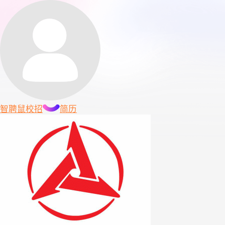
智聘鼠
校招
简历