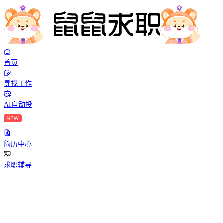
首页
寻找工作
AI自动投
简历中心
求职辅导