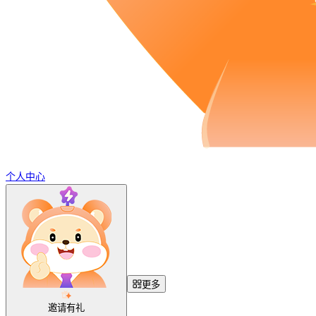
个人中心
更多
邀请有礼