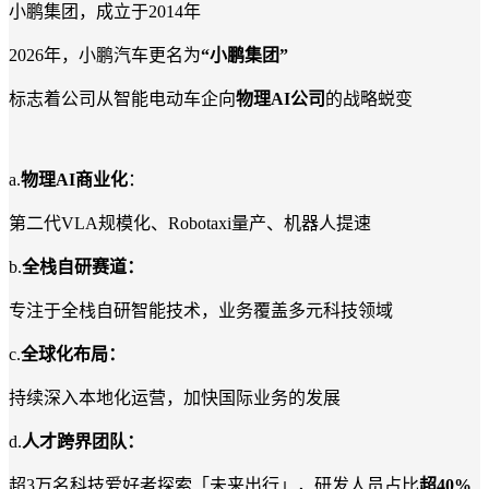
小鹏集团，成立于
2014
年
2026
年，小鹏汽车更名为
“
小鹏集团
”
标志着公司从智能电动车企向
物理
AI
公司
的战略蜕变
a.
物理
AI
商业化
：
第二代
VLA
规模化、
Robotaxi
量产、机器人提速
b.
全栈自研赛道：
专注于全栈自研智能技术，业务覆盖多元科技领域
c.
全球化布局：
持续深入本地化运营，加快国际业务的发展
d.
人才跨界团队：
超
3
万名科技爱好者探索「未来出行」，研发人员占比
超
40%