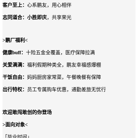
客户至上：
心系鹏友，用心相伴
志同道合：小胜即庆
，共享荣光
>
鹏厂福利
<
健康
buff
：
十险五金全覆盖，医疗保障拉满
关爱满满：
福利假期种类全，鹏友幸福感爆棚
干饭自由：
妈妈厨房家常菜，午餐晚餐有保障
出行特权：
员工专属购车优惠，通勤差旅无忧行
欢迎敢闯敢创的你登场
>
面向对象
<
「毕业时间」