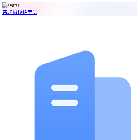
智聘鼠
校招
简历