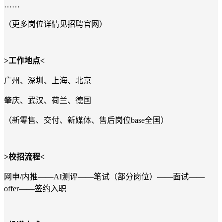
……
（更多岗位详情见招聘官网）
>
工作地点
<
广州、深圳、上海、北京
肇庆、武汉、荷兰、德国
（新零售、交付、新媒体、售后岗位
base
全国）
>
校招流程
<
网申
/
内推
——AI
测评
——
笔试（部分岗位）
——
面试
——
offer——
签约入职