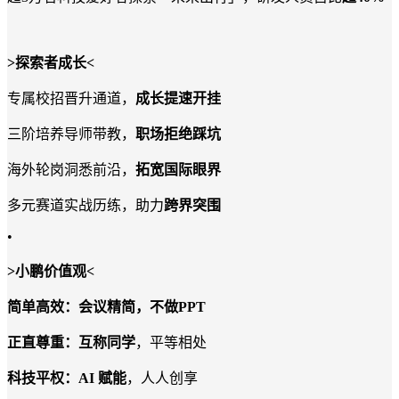
>
探索者成长
<
专属校招晋升通道，
成长提速开挂
三阶培养导师带教，
职场拒绝踩坑
海外轮岗洞悉前沿，
拓宽国际眼界
多元赛道实战历练，助力
跨界突围
•
>
小鹏价值观
<
简单高效：会议精简，不做
PPT
正直尊重：互称同学
，平等相处
科技平权：
AI
赋能
，人人创享