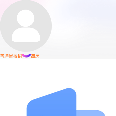
智聘鼠
校招
简历