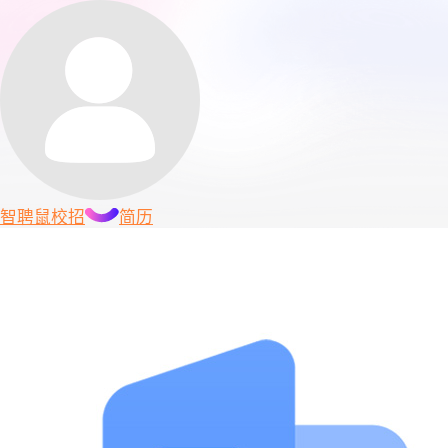
智聘鼠
校招
简历