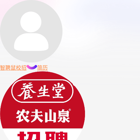
智聘鼠
校招
简历