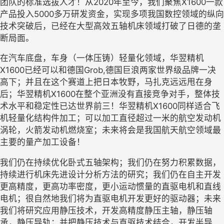
团队的标准选拔人才！从
2020
年至今，我们聚焦
X1600
一款
产品投入
5000
多万研发资金，实现多项我国数控领域的纵向
技术突破后，已经在大型高效五轴机床领域打破了日德的垄
断局面。
在汽车底盘，车身（一体压铸）轻量化领域，华翌精机
X1600
已经可以和德国
Grob,
德国巨浪两家世界级品牌一决
高下；并且在这个赛道上把日本牧野，马扎克远远甩在身
后；华翌精机
X1600
在整个亚洲没有直接竞争对手，整体技
术水平和稳定性已达世界前三！华翌精机
X1600
同样适合飞
机轻量化结构件加工；可以加工直径超过一米的航空发动机
涡轮，火箭发动机燃烧室；未来将会是我国航天航空领域最
主要的量产加工设备！
我们仍在持续优化卧式五轴架构；我们仍在努力积累数据，
持续进行机床先进设计分析方法的研究；我们仍在自主开发
更高精度，更高功率密度，更小运动惯量的直驱电机和直线
电机；很自然地我们将为直驱电机开发更好的驱动器；未来
我们将研究应用静压技术，开发高精度静压主轴，静压轴
承，静压导轨；并把静压技术与直驱技术结合，开发半导