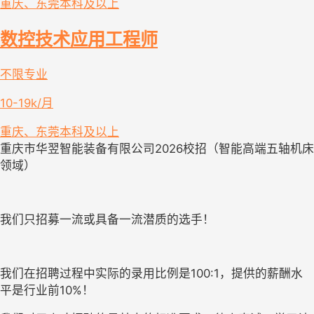
重庆、东莞
本科及以上
数控技术应用工程师
不限专业
10-19k/月
重庆、东莞
本科及以上
重庆市华翌智能装备有限公司
2026校招（智能高端五轴机床
领域）
我们只招募
一流
或具备一流潜质的
选手！
我们
在招聘过程中
实际的录用比例是
100:1
，提供
的
薪酬
水
平
是行业前
10%
！