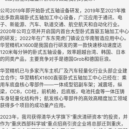
公司
2019
年即开始卧式五轴设备研发，
2019
年至
2021
年推
出多款高端卧式五轴加工中心设备，广泛应用于通讯、电
子、新能源、汽车、轨道交通、航空航天和自动化行业。
2020
年公司立项并开启国内首台大型卧式直驱五轴加工中心
的研发；
2022
年在广东东莞虎门镇设立华南智造应用中心。
华翌精机
X1600
是我国自行研发的第一款快速移动速度达
120
米每分钟的卧式五轴设备，效率超越台湾、韩国、日本
的同类产品，主要竞争对手是德国
Grob
和德国巨浪。
华翌精机已与多家汽车主机厂及汽车轻量化行业头部企业建
立合作；华翌精机
X1600
直驱卧式五轴加工中心已经在：乘
用车底盘核心零部件——一体成型铝副车架；减震塔，纵
梁，
CCB
，
CD
柱，前机舱，后底板，电池托盘等一体压铸
车身轻量化结构件；航发核心零部件的高效高精度加工领域
获得多个项目的成功量产应用。
2023
年，我司获得清华大学旗下“重庆清研资本”的投资，并
作为“重庆西部科学城”重点招商引资企业将总部迁到重庆，