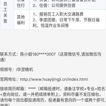
员
住行
2、住宿：公司提供住宿
工
1、报销员工入职大交通路费
关
其他
2、季度团建、日常下午茶、节假日福
爱
福利
利、恒温作业车间等
联系方式
：
陈小姐
180****0007
（这是微信号
,
请加微信沟
通）
视频号：
i
华翌精机
官网地址：
http://www.huayijingji.cn/index.html
接收简历邮箱：
****
（邮箱投递时，请备注学校
+
专业
+
姓名
+
意向岗位，请一并把成绩单附上，资料尽量不发压缩包，
请勿每个岗位都投递简历，投递最有意向的一个或两个即可
,
谢谢）