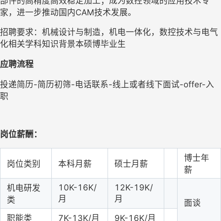
部件的高精度高效稳定加工；成为数控领域的应用技术专
家，进一步推动国内
CAM
技术发展。
招聘要求：机械设计与制造，机电一体化，数控技术与电气
化相关学科知识背景本硕博毕业生
应聘流程
投递简历
-简历初筛-电话联系-线上或者线下面试-offer-入
职
岗位薪酬：
博士年
岗位类别
本科月薪
硕士月薪
薪
10K-16K/
12K-19K
/
机电研发
月
月
类
面谈
职能类
7K-13K/月
9K-16K/月