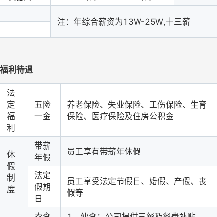
注：年综合薪资为
13W-25W,十三薪
福利待遇
法
定
五险
养老保险、失业保险、工伤保险、生育
福
一金
保险、医疗保险及住房公积金
利
带薪
员工享有带薪年休假
休
年假
假
法定
制
员工享受法定节假日、婚假、产假、丧
假期
度
假等
日
衣食
1、伙食：公司提供三餐及餐费补贴