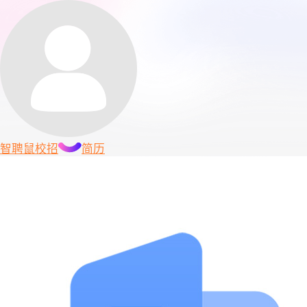
智聘鼠
校招
简历