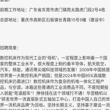
前期工作地址：广东省东莞市虎门镇莞太路虎门段
2
号
4
栋
总部地址：重庆市高新区石板镇长青路
15
号
5
幢（建设中）
招聘简章：
数控机床作为现代工业的
“母机”，一定程度上影响着一个国
家的整体工业水平，很大程度上制约着半导体，航天航空，
汽车，核能，通讯等尖端科技领域的发展！
2009
年中国就是
世界第一大数控机床产销国；但是
2024
年中国
95%
高端数
控机床仍需进口！数控机床作为复杂的机电一体化工程产
品，与空调，冰箱这些普通的工业消费品不同，不是短期投
入就能“弯道超车”！挣快钱在这个领域行不通！华翌精机以
“研发世界一流直驱卧式五轴加工中心，打造中国人自己的世
界一流机床品牌”为目标。坚持长期主义，坚持基于建设一流