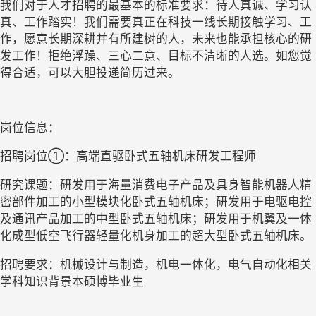
我们
对于人才招聘的
最
基本
的
标准
要求
：待人真诚、学习认
真、工作踏实！我们需要真正在科技一线长期
接触
学习
、
工
作
，
愿意
长期深耕并有所建树的人
，
未来也能承担核心的研
发工作
！
拒绝浮躁、三心二意、目标不清晰的人选。如您觉
得合适，可以大胆投递简历过来。
岗位信息：
招聘岗位
①：高端直驱卧式五轴机床研发工程师
研究课题：研发用于海量消费电子产品及具身智能机器人精
密部件加工的小型模块化卧式五轴机床；研发用于电驱电控
及通讯产品加工的中型卧式五轴机床；研发用于机翼及一体
化成型低空飞行器轻量化机身加工的超大型卧式五轴机床。
招聘要求：机械设计与制造，机电一体化，电气自动化相关
学科知识背景本硕博毕业生