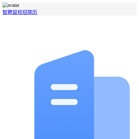
智聘鼠
校招
简历