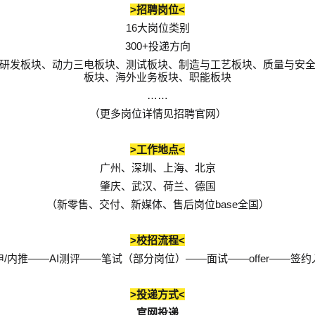
>
<
招聘岗位
16
大岗位类别
300+
投递方向
研发板块、动力三电板块、测试板块、制造与工艺板块、质量与安
板块、海外业务板块、职能板块
……
（更多岗位详情见招聘官网）
>
<
工作地点
广州、深圳、上海、北京
肇庆、武汉、荷兰、德国
base
（新零售、交付、新媒体、售后岗位
全国）
>
<
校招流程
/
——AI
——
——
——offer——
申
内推
测评
笔试（部分岗位）
面试
签约
>
<
投递方式
官网投递