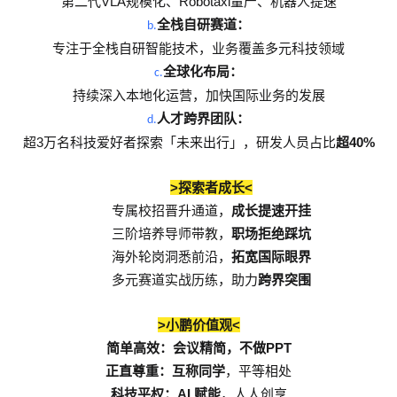
VLA
Robotaxi
第二代
规模化、
量产、机器人提速
全栈自研赛道：
b.
专注于全栈自研智能技术，业务覆盖多元科技领域
全球化布局：
c.
持续深入本地化运营，加快国际业务的发展
人才跨界团队：
d.
3
40%
超
万名科技爱好者探索「未来出行」，研发人员占比
超
>
<
探索者成长
专属校招晋升通道，
成长提速开挂
三阶培养导师带教，
职场拒绝踩坑
海外轮岗洞悉前沿，
拓宽国际眼界
多元赛道实战历练，助力
跨界突围
>
<
小鹏价值观
PPT
简单高效：会议精简，不做
正直尊重：互称同学
，平等相处
AI
科技平权：
赋能
，人人创享