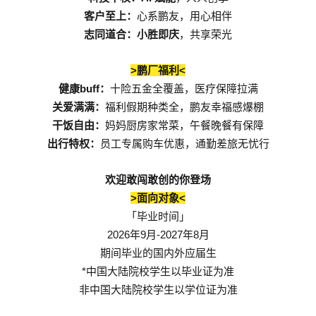
客户至上：
心系鹏友，用心相伴
志同道合：小胜即庆
，共享荣光
>
<
鹏厂福利
buff
健康
：
十险五金全覆盖，医疗保障拉满
关爱满满：
福利假期种类全，鹏友幸福感爆棚
干饭自由：
妈妈厨房家常菜，午餐晚餐有保障
出行特权：
员工专属购车优惠，通勤差旅无忧行
欢迎敢闯敢创的你登场
>
<
面向对象
「毕业时间」
2026
9
-2027
8
年
月
年
月
期间毕业的国内外应届生
*
中国大陆院校学生以毕业证为准
非中国大陆院校学生以学位证为准