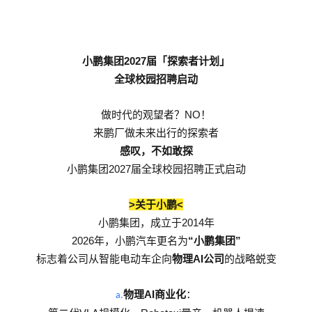
2027
小鹏集团
届「探索者计划」
全球校园招聘启动
NO
做时代的观望者？
！
来鹏厂做未来出行的探索者
感叹，不如敢探
2027
小鹏集团
届全球校园招聘正式启动
>
<
关于小鹏
2014
小鹏集团，成立于
年
2026
“
”
年，小鹏汽车更名为
小鹏集团
AI
标志着公司从智能电动车企向
物理
公司
的战略蜕变
AI
物理
商业化
：
a.