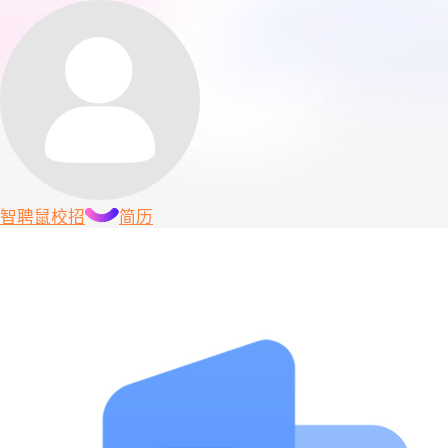
智聘鼠
校招
简历