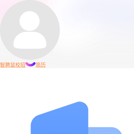
智聘鼠
校招
简历