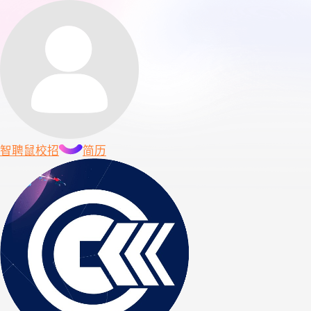
智聘鼠
校招
简历