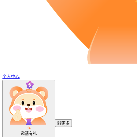
个人中心
更多
邀请有礼