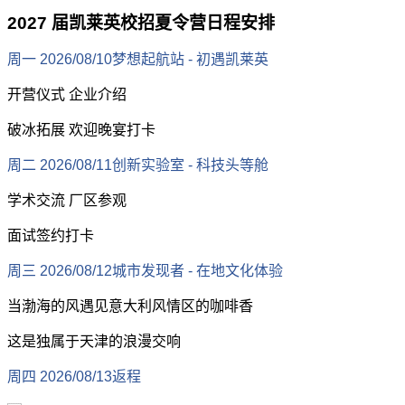
2027
届凯莱英校招夏令营日程安排
周一
2026/08/10
梦想起航站
-
初遇凯莱英
开营仪式
企业介绍
破冰拓展
欢迎晚宴打卡
周二
2026/08/11
创新实验室
-
科技头等舱
学术交流
厂区参观
面试签约打卡
周三
2026/08/12
城市发现者
-
在地文化体验
当渤海的风遇见意大利风情区的咖啡香
这是独属于天津的浪漫交响
周四
2026/08/13
返程