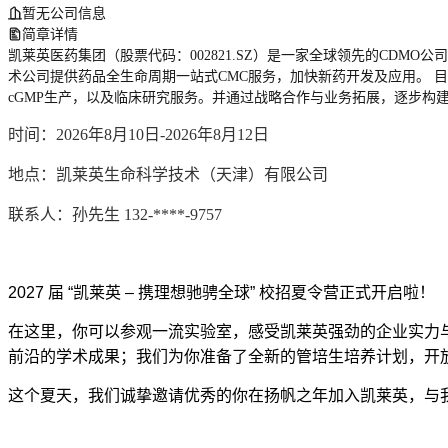
暂无公司信息
简章详情
凯莱英医药集团（股票代码：002821.SZ）是一家全球领先的CD
术公司提供药品全生命周期一站式CMC服务，加快新药开发及应用。 目
cGMP生产，以及临床研究服务。并通过战略合作与业务拓展，逐步构
时间：2026年8月10日-2026年8月12日
地点：凯莱英生命科学技术（天津）有限公司
联系人：孙先生 132-****-9757
2027
届
“
凯莱英
–
携理想驰骋全球
”
校招夏令营正式开启啦！
在这里，你可以参观一流实验室，感受凯莱英强劲的企业实力
前沿的学术成果；我们为你准备了全新的管培生培养计划，开
这个夏天，我们诚挚邀请优秀的你在扬帆之年加入凯莱英，与