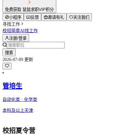
免费获取 鼠鼠求职VIP积分
小程序
反馈
邀请有礼
关注我们
寻找工作
校招简章
AI找工作
注册/登录
搜索
2026-07-09 更新
管培生
自动化类 · 化学类
本科及以上
天津
校招夏令营