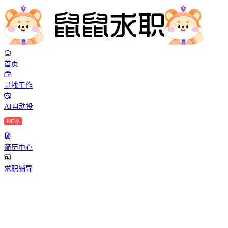
首页
寻找工作
AI自动投
简历中心
求职辅导