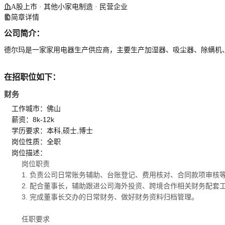
A股上市 · 其他小家电制造 · 民营企业
简章详情
公司简介：
德尔玛是一家家用电器生产供应商，主要生产加湿器、吸尘器、除螨机
在招职位如下：
财务
工作城市：佛山
薪资：8k-12k
学历要求：本科,硕士,博士
岗位性质：全职
岗位描述：
岗位职责
1. 负责公司日常账务辅助、台账登记、费用核对、合同款项审核
2. 配合董事长，辅助跟进公司海外投资、跨境合作相关财务配
3. 完成董事长交办的日常财务、做好财务资料归档管理。
任职要求