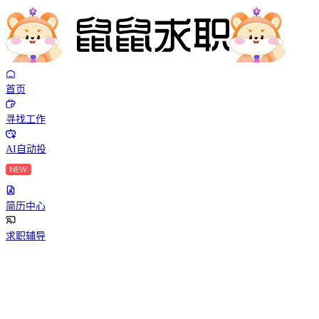
首页
寻找工作
AI自动投
简历中心
求职辅导