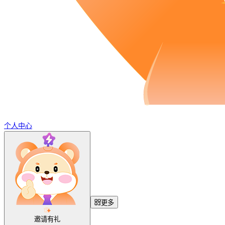
个人中心
更多
邀请有礼