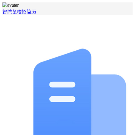
智聘鼠
校招
简历