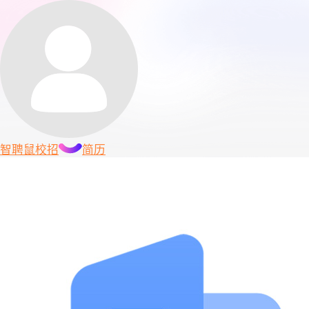
智聘鼠
校招
简历