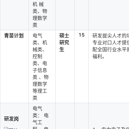
机
械
类、物
理数学
类
15
青苗计划
电气
硕士
研发拔尖人才的
类、机
研究
专业对口人才提
械类、
生
配全国行业水平
控制
福利。
类、电
子信
息
类
、物
理数学
等理工
类
电气
类：
电
研发岗
气工