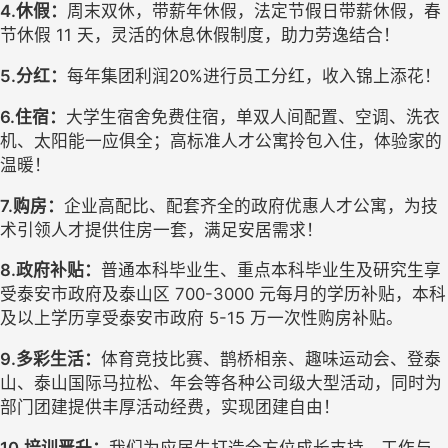
4
.
休假：
周末双休，带薪年休假，法定节假日带薪休假，春
节休假
 11 天，灵活的休息休假制度，助力劳逸结合
！
5
.
分红：
每年集团利润
20%进行员工分红，收入锦上添花！
6
.
住宿：
大学生宿舍免费住宿，单双人间配置、空调、洗衣
机、太阳能一应俱全
；
高标准人才公寓拎包入住，体验家的
温暖！
7
.
购房：
企业高配比、配套齐全的政府优惠人才公寓
，为
技
术引领人才提供住房一套，满足安居需求！
8
.
政府补贴：
普通本科毕业生、重点本科毕业生及研究生享
受泰安市政府及泰山区
700-
3
000
元每月的学历补贴
，
本科
及以上学历享受泰安市政府
5-15
万一次性购房补贴。
9
.
多彩生活：
体育竞技比赛、鹊桥相亲、趣味运动会、登泰
山、泰山国际马拉松、年会等各种公司级大型活动，同时为
部门团建提供丰厚活动经费，实现团建自由！
10
.
培训晋升：
我们为应届生打造全方位成长支持。工作与