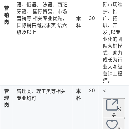
语、俄语、
法语、
西班
际市场维
营
牙语、
国际贸易、市场
护、推
销
30
营销等
相关专业优先，
广、拓
本
岗
国际销售岗要求英
语六
展、开
科
级及以上
发
,以
专
业化的团
队营销模
式，助力
成长为行
业大咖级
营销工程
师。
20
<
管
管理类、理工类等相关
本
理
专业均可
科
岗
分
享