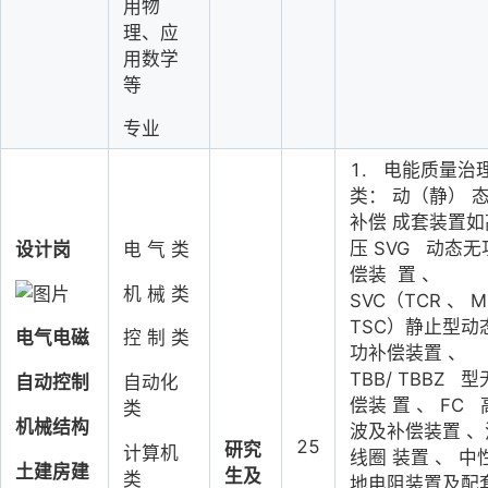
用物
理、应
用数学
等
专业
1.
电能质量治
类：
动（静）
补偿
成套装置如
压
SVG
动态无
设计岗
电
气
类
偿装
置
、
机
械
类
SVC
（
TCR
、
M
TSC
）静止型动
电气电磁
控
制
类
功补偿装置
、
TBB
/
TBBZ
型
自动控制
自动化
偿装
置
、
FC
类
机械结构
波及补偿装置
、
25
研究
计算机
线圈
装置
、
中
土建房建
生及
类
地电阻装置及配