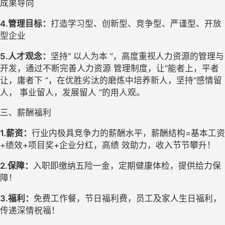
成果导向
4
.
管理目标：
打造学习型、创新型、竞争型、严谨型、开放
型企业
5
.
人才观念：
坚持
“ 以人为本 ”，高度重视人力资源的管理与
开发，通过不断完善人力资源 管理制度，让“能者上，平者
让，庸者下 ”，在优胜劣汰
的磨炼
中培养新人，坚持
“感情留
人， 事业留人，发展留人 ”的用人观
。
三、薪酬福利
1
.
薪资：
行业内极具竞争力的薪酬水平，薪酬结构
=基本工资
+绩效+项目奖+企业分红，高绩 效助力，收入节节攀升！
2
.
保障：
入职即缴纳五险一金，定期健康体检，提供给力保
障
！
3
.
福利：
免费工作餐，节日福利费，员工及家人生日福利，
传递深情祝福
！