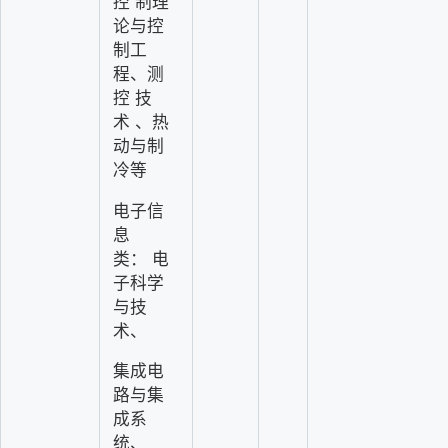
控
制理
论与控
制工
程、测
控
技
术
、热
动与制
冷等
电子信
息
类：
电
子科学
与技
术、
集成电
路与集
成系
统、