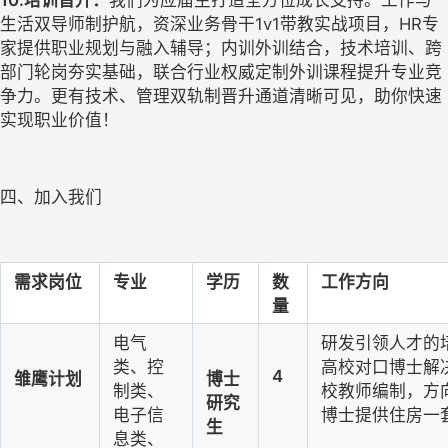
生活双导师制护航，资深业务骨干
1v1带教实战项目，HR专
家提供职业规划与融入辅导；内训外训结合，技术培训、跨
部门轮岗夯实基础，联合行业权威定制外训课程提升专业竞
争力。更有技术、管理双轨制晋升通道清晰可见，助你快速
实现职业价值！
四、加入我们
需求岗位
专业
学历
数
工作方向
量
电气
研发引领人才的
类、控
高校对口博士解
4
雏鹰计划
博士
制类、
校教师编制，方
研究
电子信
博士提供住房一
生
息类、