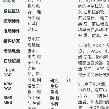
程、
电
1.
电力电子及
机与电
统的控制算法、
系统算法
器、
电
入
式系统的软、
气工程
开发设计、
电子
控制硬件
及其自
集
成、前后端拓
动化、
功率器件驱动和
驱动硬件
开
发、仿真、升
高电压
结构仿真
与绝缘
2.
储能
PCS
产
技术、
储能电源
设计、
PACK
电
电力
电
组
研发、微电网
在线监测
子与电
和高压变频器、
力传
压
SVG
、
APF
FPGA 
动、智
电子逆变器研发
DSP
能电
网
20
研究
ARM 
3
.高压电容器
信息工
生及
PCS
电容器、高压电
程、
电
重点
抗
器
、
（特种
气工程
BMS 
院
校
压器、消弧接地
MES
与
智能
本科
置
、
开关柜等