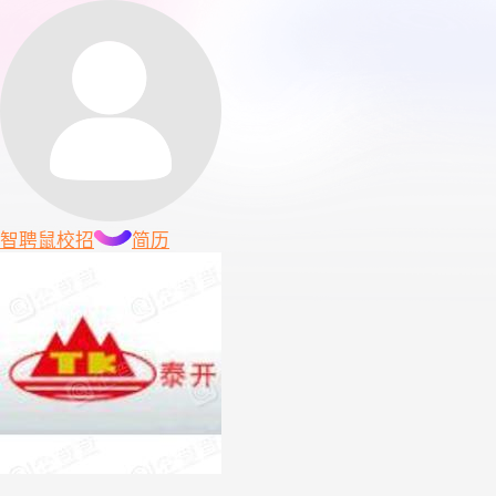
智聘鼠
校招
简历