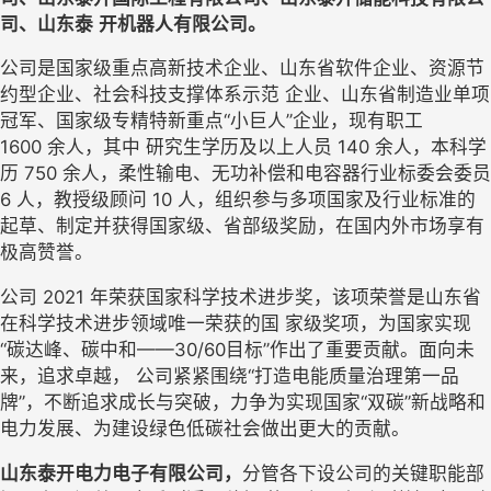
司、山东泰
开机器人有限公司。
公司是国家级重点高新技术企业、山东省软件企业、资源节
约型企业、社会科技支撑体系示范
企业、山东省制造业单项
冠军、国家级专精特新重点
“小巨人”企业
，现有职工
1600
余人
，其中
研究生学历及以上人员
140 
余人，本科学
历
7
5
0
余人，柔性输电、无功补偿和电容
器行业标委会委
员
6
人，教授级顾问
10
人，组织参与多项
国家及行业标准的
起草、制定并获得国家级、省部级奖
励，在国内外市场享有
极高赞誉。
公司
2021
年荣获国家科学技术进步奖，该项荣誉是山东省
在科学技术进步领域唯一荣获的国
家级奖项，为国家实现
“碳达峰、碳中和
——
3
0/60
目标
”作出了重要贡献。面向未
来，追求卓越，
公司紧紧围绕
“打造电能质量治理第一品
牌”
，
不断追求成长
与突破，力争为实现国家
“双碳”
新战略
和
电力发展、为建设绿色低碳社会做出更大的贡献。
山东泰开电力电子有限公司，
分管各下设公司的关键职能部