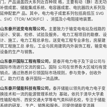
门，产品涵盖四大系列近百种规
格，主要有动（静）态无功
补偿成套、储能集成系统、电容器成套、电抗器四大系列及
延伸配套产
品。其中，电力电子成套系列包括高低压
SVG 
、
SVC
（
TCR/
MCR/FC
）、消弧及
小电阻接地装置。
山东泰开送变电有限公司，
主要致力于输变电电站及线路的
设计、安装、检修、试验
及服务，
电力工程项目的勘察、设
计、施工，电力工程总承包，送变电工程专业承包，房屋建
筑工程施工总
承包，工业与民用建筑内外装饰工程，输变电
设备的生产与销售。
山东泰开国际工程有限公司，
是泰开电力电子及下设公司与
国际市场进行交流的窗口。国际
公司在世界各大区域均有营
销点。通过熟悉并引领国际市场规则，参与竞争，创收外
汇
，
助力打造
泰开国际一流品牌。
山东泰开储能科技有限公司，
泰开储能以领先的电力电子变
换技术
和一流的能源管理系统为
基础，依托于清华大学柔
性输配电所、西安交通大学等电
气类科研名校，专注于储能
系统的研发、
生产、销售和服务。可提供储能变流器