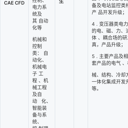
控制、
生
CAE
CFD
备及电站监控类
电力系
产
品开发升级；
统及
其
自动
4
. 
变压器类电
化等
的电、磁、力、
体
、耦合场的研
机械和
真，产品升级；
控制
类：
自
5
. 
主要产品及
动化、
套产品的电气
、
机械电
子
工
械、结构、冷却
程
、机
一体化集成开发
械工程
等
。
及自
动
化、
智能装
备与系
统、