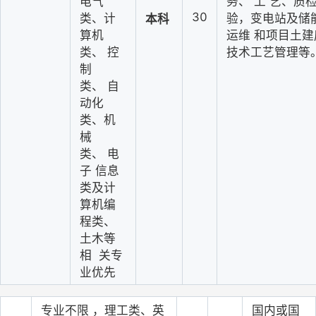
电气
务、
工
艺、质
30
类、计
验，变电站及储
本科
算机
运维
和项目土建
类、
控
技术工艺管理等
制
类、
自
动化
类、机
械
类、
电
子
信息
类及计
算机
编
程类、
土木等
相
关专
业优先
专业不限
，理工类、英
国内或国