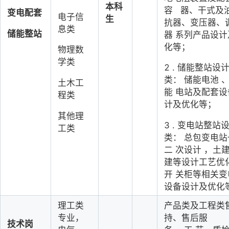
本科
容
器、干式及
变电配套
电子信
生
抗器、变压器、
息类
储能整站
器
系列产品设计
化等；
物理数
学类
2
.
储能整站设
类：
储能电池
土木工
能
电站及配套设
程类
计及优化等；
其他理
3
. 
变电站整站
工类
类：
总包变电站
二
次设计
，土
建等设计工艺优
开
关柜等相关变
设备设计及优化
理工类
产品类及工程类
专业，
持、售后服
技术岗