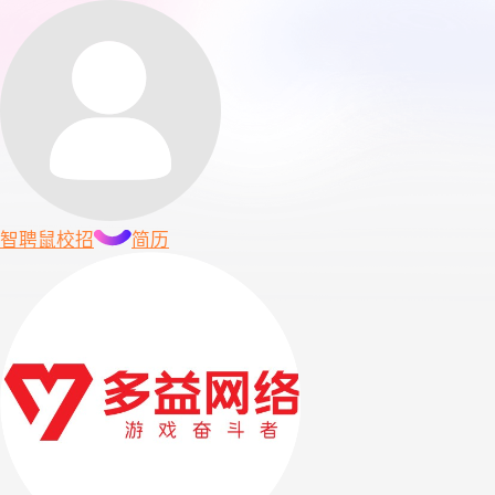
智聘鼠
校招
简历