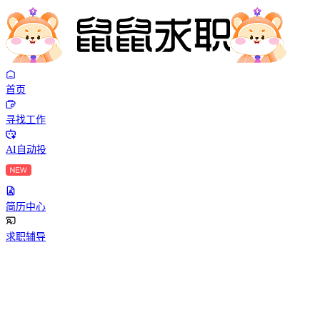
首页
寻找工作
AI自动投
简历中心
求职辅导