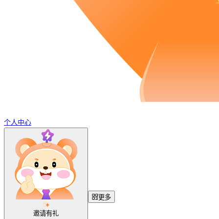
个人中心
更多
邀请有礼