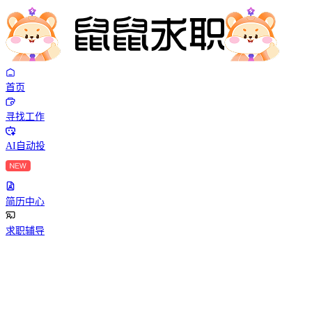
首页
寻找工作
AI自动投
简历中心
求职辅导