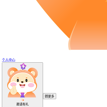
个人中心
更多
邀请有礼