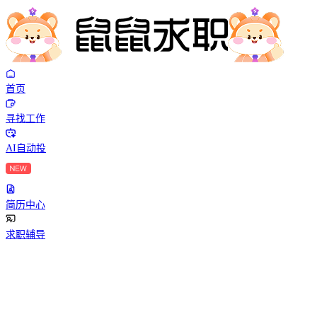
首页
寻找工作
AI自动投
简历中心
求职辅导