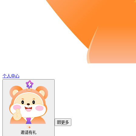
个人中心
更多
邀请有礼