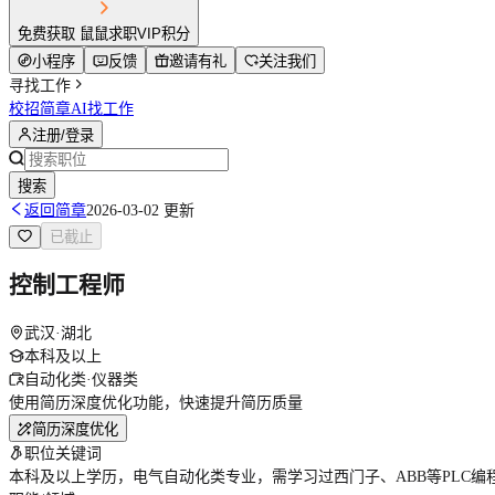
免费获取 鼠鼠求职VIP积分
小程序
反馈
邀请有礼
关注我们
寻找工作
校招简章
AI找工作
注册/登录
搜索
返回简章
2026-03-02 更新
已截止
控制工程师
武汉·湖北
本科及以上
自动化类·仪器类
使用简历深度优化功能，快速提升简历质量
简历深度优化
职位关键词
本科及以上学历，电气自动化类专业，需学习过西门子、ABB等PLC