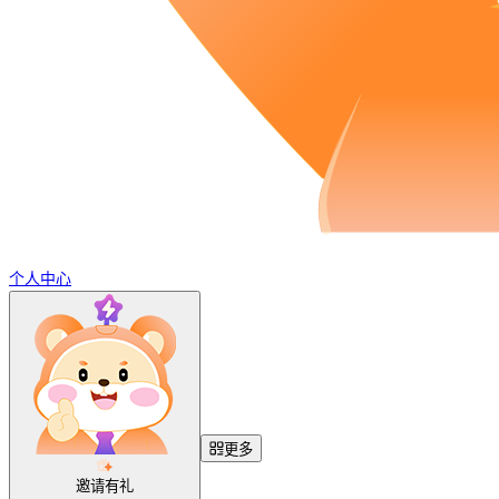
个人中心
更多
邀请有礼