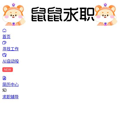
首页
寻找工作
AI自动投
简历中心
求职辅导