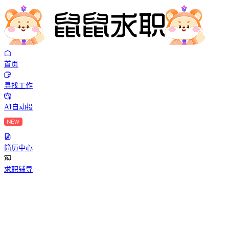
首页
寻找工作
AI自动投
简历中心
求职辅导