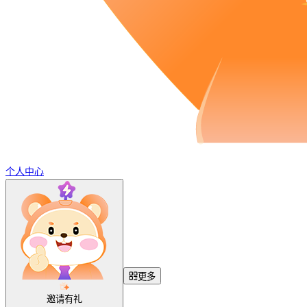
个人中心
更多
邀请有礼