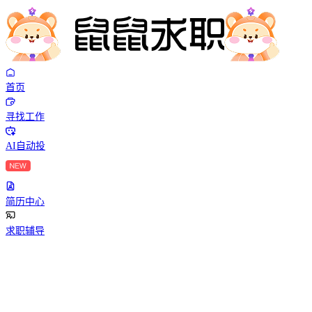
首页
寻找工作
AI自动投
简历中心
求职辅导