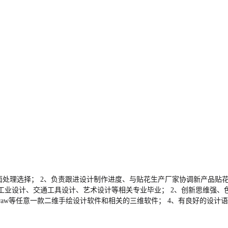
面处理选择； 2、负责跟进设计制作进度、与贴花生产厂家协调新产品贴
，工业设计、交通工具设计、艺术设计等相关专业毕业； 2、创新思维强
tor、coredraw等任意一款二维手绘设计软件和相关的三维软件； 4、有良