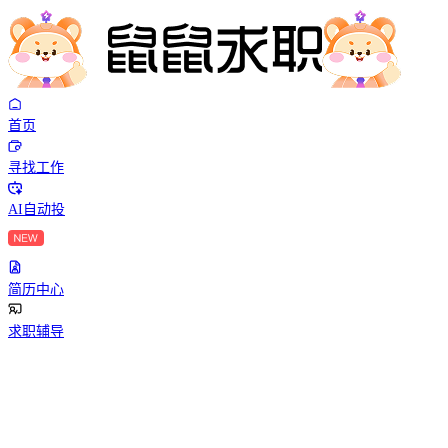
首页
寻找工作
AI自动投
简历中心
求职辅导