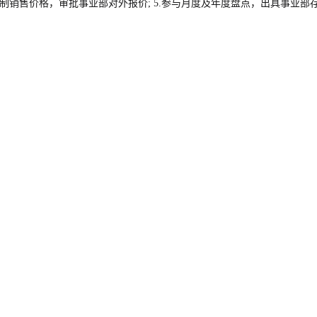
制销售价格，审批事业部对外报价; 5.参与月度及年度盘点，出具事业部