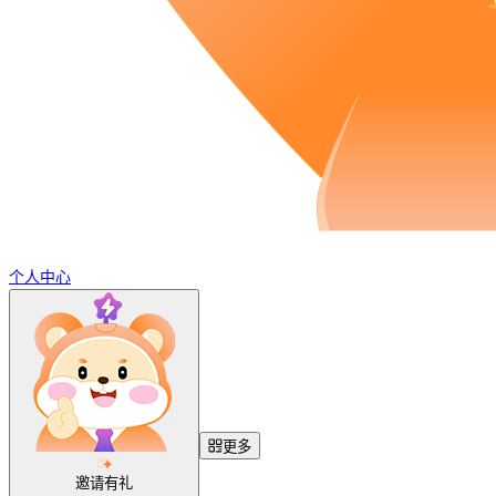
个人中心
更多
邀请有礼