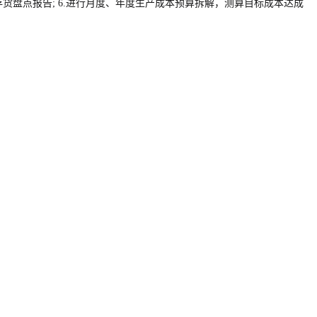
存货盘点报告; 6.进行月度、年度生产成本预算拆解，测算目标成本达成