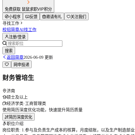
免费获取 鼠鼠求职VIP积分
小程序
反馈
邀请有礼
关注我们
寻找工作
校招简章
AI找工作
注册/登录
搜索
返回简章
2026-06-09 更新
网申投递
财务管培生
济南
硕士及以上
经济学类·工商管理类
使用简历深度优化功能，快速提升简历质量
简历深度优化
职位介绍
岗位职责: 1.参与及负责生产成本的核算，月度结账，以及生产制造部