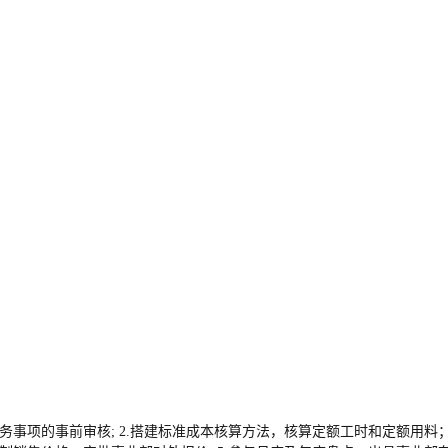
业务事项的事前审核; 2.搭建标准成本核算方法，核算定额工时和定额用料