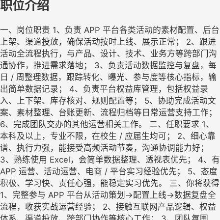
职位介绍
一、岗位职责 1、负责 APP 平台各类活动的素材配置、后台
上架、渠道投放，确保活动按时上线、展示正常； 2、跟进
活动全流程执行，与产品、设计、技术、业务方等跨部门沟
通协作，推进需求落地； 3、负责活动数据监控与复盘，每
日 / 周整理数据，跟踪转化、曝光、参与度等核心指标，输
出简单数据记录； 4、负责平台权益库管理，包括权益录
入、上下架、库存核对、规则配置等； 5、协助完成活动文
案、素材整理、台账更新、流程归档等日常运营支持工作；
6、完成团队交办的其他运营相关工作。 二、任职要求 1、
本科及以上，专业不限，在校生 / 应届生均可； 2、细心靠
谱、执行力强，能接受高频活动节奏，沟通协调能力好；
3、熟练使用 Excel，会简单数据整理、透视表优先； 4、有
APP 运营、活动运营、电商 / 平台实习经验优先； 5、态度
积极、学习快、责任心强，能稳定实习优先。 三、你将获得
1、完整参与 APP 平台从活动策划→配置上线→数据复盘全
流程，收获实战运营经验； 2、接触互联网产品逻辑、权益
体系、渠道投放、跨部门协作等核心工作； 3、团队氛围