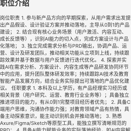
职位介绍
岗位职责 1. 参与新产品方向的早期探索，从用户需求出发提
出产品假设、设计验证方案并推动落地，主导从0到1的产品
建设； 2. 结合现有核心业务场景（用户激活、内容互动、
成长反馈等），识别AI能力的切入点，完成方案设计与产品
化落地； 3. 独立完成需求分析与PRD输出，协调产品、运
营、设计及研发团队，推动相关功能从立项到上线，持续跟
踪效果并基于数据与用户反馈进行迭代优化。 4. 探索并实
践AI在需求分析、方案设计、内容生成等产品研发协同环节
中的应用，提升团队整体研发效率；持续跟踪AI技术及教育
智能产品发展方向，结合业务实际提出可落地的产品优化建
议。 任职要求 1. 本科及以上学历，有产品经理实习经历或
相关背景（用户研究、运营、教育行业业务等）；具备独立
推进项目的能力，有从0到1完整项目经历者优先； 2. 具备C
端用户思维，沟通协作能力强；对教育领域产品有热情，具
备主动探索意识，能主动识别机会并推动落地； 3. 熟悉
Axure/Figma/Sketch等原型工具，能独立撰写清晰规范的
PRD； 4. 具备AI能力赋能业务的实际落地经验，如AI内容解