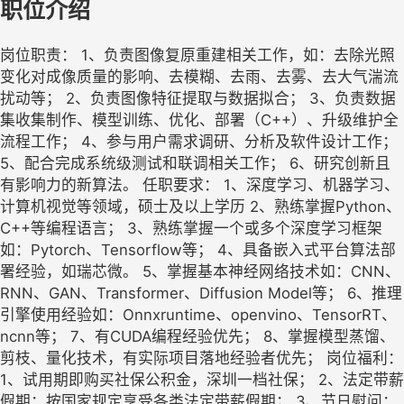
职位介绍
岗位职责： 1、负责图像复原重建相关工作，如：去除光照
变化对成像质量的影响、去模糊、去雨、去雾、去大气湍流
扰动等； 2、负责图像特征提取与数据拟合； 3、负责数据
集收集制作、模型训练、优化、部署（C++）、升级维护全
流程工作； 4、参与用户需求调研、分析及软件设计工作；
5、配合完成系统级测试和联调相关工作； 6、研究创新且
有影响力的新算法。 任职要求： 1、深度学习、机器学习、
计算机视觉等领域，硕士及以上学历 2、熟练掌握Python、
C++等编程语言； 3、熟练掌握一个或多个深度学习框架
如：Pytorch、Tensorflow等； 4、具备嵌入式平台算法部
署经验，如瑞芯微。 5、掌握基本神经网络技术如：CNN、
RNN、GAN、Transformer、Diffusion Model等； 6、推理
引擎使用经验如：Onnxruntime、openvino、TensorRT、
ncnn等； 7、有CUDA编程经验优先； 8、掌握模型蒸馏、
剪枝、量化技术，有实际项目落地经验者优先； 岗位福利：
1、试用期即购买社保公积金，深圳一档社保； 2、法定带薪
假期：按国家规定享受各类法定带薪假期； 3、节日慰问：