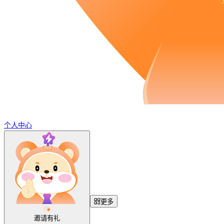
个人中心
更多
邀请有礼