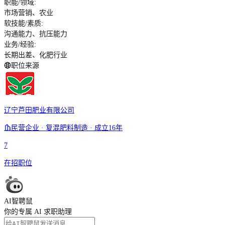
职能/领域
:
市场营销、农业
软技能/素质
:
沟通能力、抗压能力
业务/经验
:
长期出差、化肥行业
职位来源
辽宁芦田肥业有限公司
民营企业 · 复混肥料制造 · 成立16年
7
在招职位
AI智聘鼠
你的专属 AI 求职助理