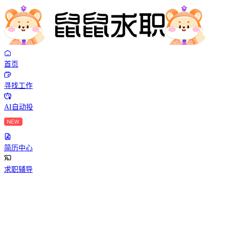
首页
寻找工作
AI自动投
简历中心
求职辅导